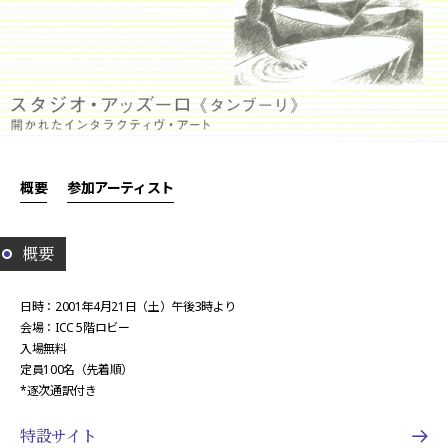
概要
参加アーティスト
概要
日時：2001年4月21日（土）午後3時より
会場：ICC 5階ロビー
入場無料
定員100名（先着順）
*逐次通訳付き
特設サイト