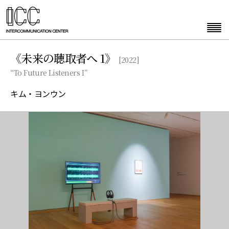
《未来の聴取者へ 1》
[2022]
“To Future Listeners I”
キム・ヨンウン