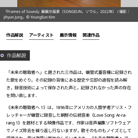
『Frames of Sound』展展示風景（SONGEUN，ソウル，2022年） / 撮影：
Jihyun Jung，© YoungEun Kim
作品解説
アーティスト
展示情報
関連作品
作品解説
「未来の聴取者へ」と題された三作品は，蝋管式蓄音機に記録され
た歌をめぐり，その記録の背後にある歴史や忘却の過程を読み解
き，録音技術によって保存された声と，記録されなかった声の存在
を問い直します．
《未来の聴取者へ 1》は，1896年にアメリカの人類学者アリス・フ
レッチャーが蝋管に録音した朝鮮の伝統音楽《Love Song: Ar-ra-
rang 1》を題材とする映像作品です．作家は音声編集ソフトウェア
でノイズ除去を繰り返し行ないますが，歌そのものもノイズとして