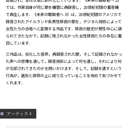
認識され，音は次第に断片化していきます．《未来の聴取者へ 2》
では，作家自身が同じ歌を蝋管に再録音し，20世紀初頭の蓄音機
で再生します．《未来の聴取者へ 3》は，20世紀初頭のアメリカで
録音されたアイルランド系男性移民の歌を，デジタル技術によって
女性たちの合唱へと変換する作品です．移民の歴史が男性中心に語
られてきたなかで，記録に残されなかった女性移民たちの存在に着
目しています．
三作品は，劣化した音声，再録音された歌，そして記録されなかっ
た声への想像を通して，録音技術によって何を遺し，それにより何
が忘却されてきたのかを問いかけます．そして，記録を遺すという
行為が，選別と排除の上に成り立っていることを改めて気づかせて
くれます．
アーティスト