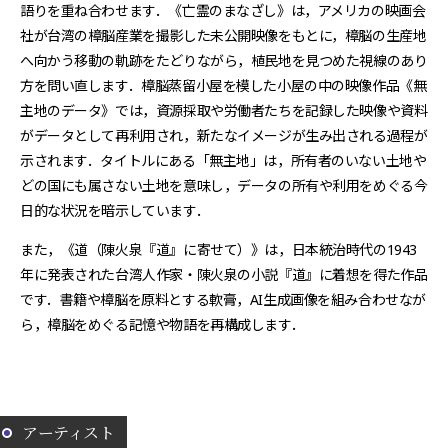
語りを重ね合わせます．《亡霊のまなざし》は，アメリカの映画会
社が台湾の樟脳産業を撮影した未公開映像をもとに，樟脳の生産地
へ向かう移動の軌跡をたどりながら，植民地を見つめた視線のあり
方を問い直します．樟脳蒸留小屋を模した小屋の中の映像作品《無
主地のデータ》では，資源採取や労働者たちを記録した映像や資料
がデータとして再利用され，新たなイメージが生み出される過程が
示されます．タイトルにある「無主地」は，所有者のいない土地や
どの国にも属さない土地を意味し，データの所有や利用をめぐる今
日的な状況を暗示しています．
また，《道（陳火泉『道』に寄せて）》は，日本統治時代の1943
年に発表された台湾人作家・陳火泉の小説『道』に着想を得た作品
です．書籍や樟脳を原料とする軟膏，AI生成画像を組み合わせなが
ら，樟脳をめぐる記憶や物語を再構成します．
アーティスト