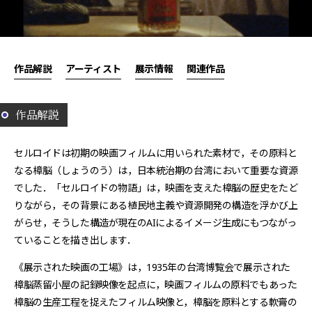
作品解説
アーティスト
展示情報
関連作品
作品解説
セルロイドは初期の映画フィルムに用いられた素材で，その原料と
なる樟脳（しょうのう）は，日本統治期の台湾において重要な資源
でした．「セルロイドの物語」は，映画を支えた樟脳の歴史をたど
りながら，その背景にある植民地主義や資源開発の構造を浮かび上
がらせ，そうした構造が現在のAIによるイメージ生成にもつながっ
ていることを描き出します．
《展示された映画の工場》は，1935年の台湾博覧会で展示された
樟脳蒸留小屋の記録映像を起点に，映画フィルムの原料でもあった
樟脳の生産工程を捉えたフィルム映像と，樟脳を原料とする軟膏の