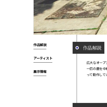
作品解説
作品解説
アーティスト
広大なオープ
一匹の鹿を中
展示情報
って動作して