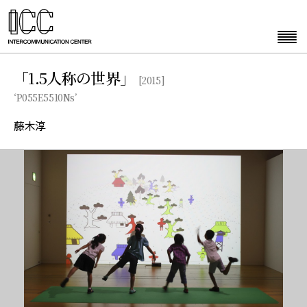
「1.5人称の世界」
[2015]
‘P055E5510Ns’
藤木淳