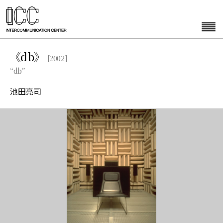
《db》
[2002]
“db”
池田亮司