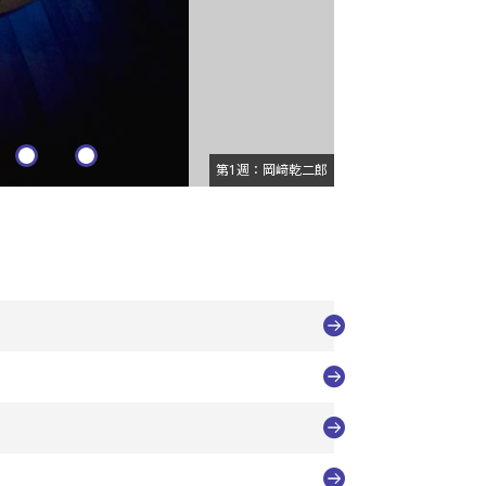
第1週：岡﨑乾二郎