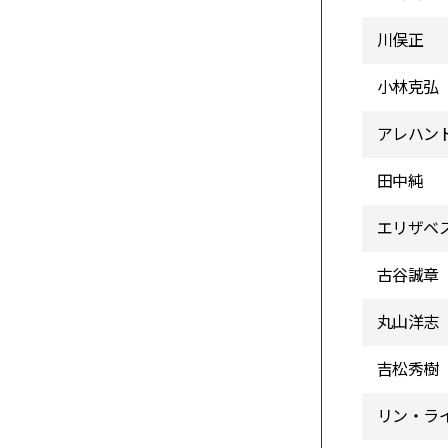
川俣正
小林克弘
アレハン
田中純
エリザベ
古谷誠章
丸山洋志
吉松秀樹
リン・ラ