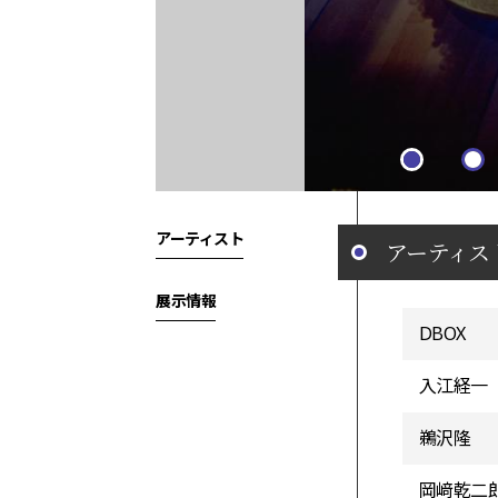
アーティスト
アーティス
展示情報
DBOX
入江経一
鵜沢隆
岡﨑乾二