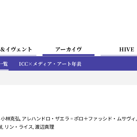
＆イヴェント
アーカイヴ
HIVE
一覧
ICC×メディア・アート年表
 川俣正, 小林克弘, アレハンドロ・ザエラ゠ポロ＋ファッシド・ムサヴ
樹, リン・ライス, 渡辺真理