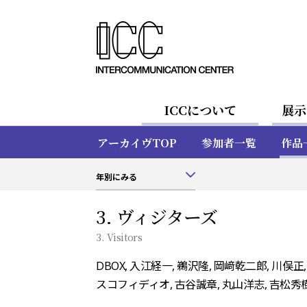
ICCについて
展示
アーカイヴTOP
参加者一覧
作品
年別にみる
3. ヴィジターズ
3. Visitors
DBOX, 入江経一, 鵜沢隆, 岡﨑乾二郎,
スコフィディオ, 古谷誠章, 丸山洋志, 吉松秀