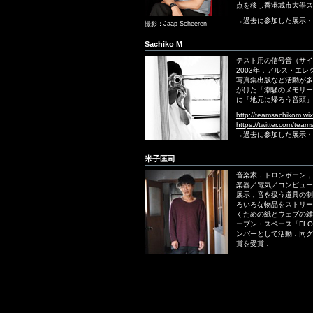
点を移し香港城市大學ス
→過去に参加した展示・
撮影：Jaap Scheeren
Sachiko M
テスト用の信号音（サイ
2003年，アルス・エ
写真集出版など活動が多
がけた「潮騒のメモリー
に「地元に帰ろう音頭」
http://teamsachikom.wi
https://twitter.com/tea
→過去に参加した展示・
米子匡司
音楽家．トロンボーン，
楽器／電気／コンピュー
展示，音を扱う道具の制
ろいろな物品をストリー
くための紙とウェブの雑
ープン・スペース「FLOA
ンバーとして活動．同グ
賞を受賞．