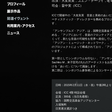
出演：大友良英，ユエン・チーワイ，dj snif
司会：畠中実（ICC）
ICCで開催中の「大友良英 音楽と美術のあい
ーティスティック・ディレクターを務めるプロ
す．
「アンサンブルズ・アジア」は，国際交流基金
める，「アジアにおいて，音楽のフロンティア
くって，新たな音楽の可能性を世界へ発信して
「アジアン・ミュージック・ネットワーク」，「
のプロジェクトによって構成されており，「アジア
います．
第一部としてシンポジウムを行ない，「アンサンブ
Sachiko M，米子匡司の5人のアーティス
ける「あいだ」について議論します．
第二部は．シンポジウム参加者によるコンサー
日時：2015年2月11日（水・祝）午後2時より
会場：ICC 4階 特設会場
定員：300名（当日先着順）
協力：国際交流基金アジアセンター
入場無料
日英逐次通訳つき