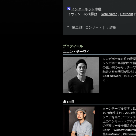
インターネット中継
イヴェントの模様は，
RealPlayer
，
Ustream
*［第二部］コンサート
｜→ 詳細｜
プロフィール
ユエン・チーワイ
シンガポール在住の音楽
シンガポール国内外で幅
の強い関心から，チーワ
融合させた表現が見られ
East Network）
る．
dj sniff
ターンテーブル奏者，D
1978年生まれ．200
ジニアを経てアーティス
上のコンサート・プログ
の演奏ツールを組み合わ
Berlin，Warsaw Autumn
北TranSonic，Pl