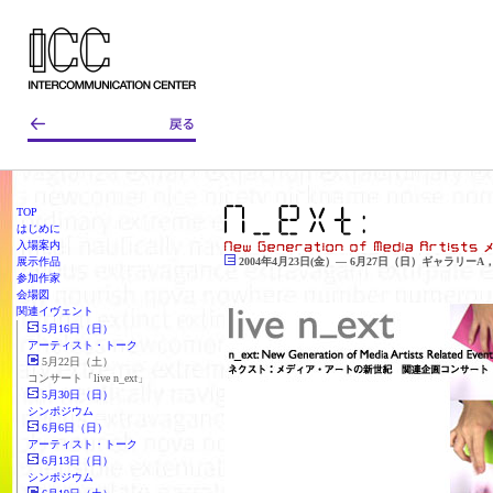
TOP
はじめに
入場案内
展示作品
2004年4月23日(金）— 6月27日（日）ギャラリーA
参加作家
会場図
関連イヴェント
5月16日（日）
アーティスト・トーク
5月22日（土）
コンサート「live n_ext」
5月30日（日）
シンポジウム
6月6日（日）
アーティスト・トーク
6月13日（日）
シンポジウム