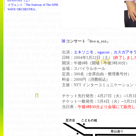
6月19日（土）
イヴェント「The Stairway of The SINE
WAVE ORCHESTRA」
コンサート「live n_ext」
出演：
エキソニモ
，
ogacon
，
カスガアキ
日時：2004年5月22日（土）
[終了しまし
開演：午後6時（開場：午後5時30分）
会場：スパイラルホール
定員：300名（全席自由・整理番号付）
料金：2000円（消費税込）
主催：NTT インターコミュニケーション・セ
チケット先行発売：4月27日（火）─5月3
チケット一般発売：5月4日（火）─5月2
当日券：
午後4時30分より会場にて販売し