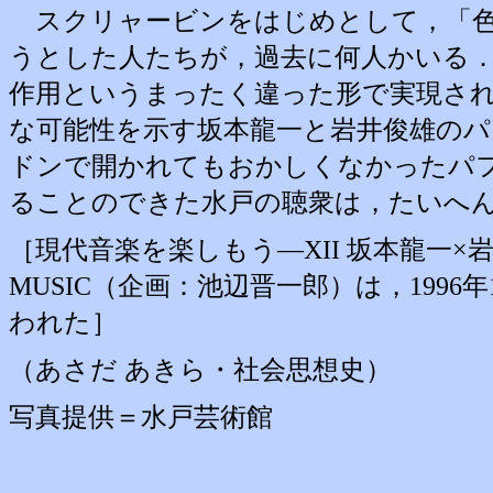
スクリャービンをはじめとして，「色
うとした人たちが，過去に何人かいる
作用というまったく違った形で実現され
な可能性を示す坂本龍一と岩井俊雄の
ドンで開かれてもおかしくなかったパ
ることのできた水戸の聴衆は，たいへ
［現代音楽を楽しもう―XII 坂本龍一×岩井俊雄 M
MUSIC（企画：池辺晋一郎）は，1996年
われた］
（あさだ あきら・社会思想史）
写真提供＝水戸芸術館