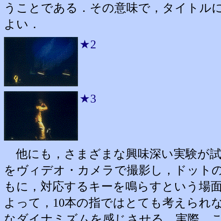
うことである．その意味で，タイトル
よい．
★2
★3
他にも，さまざまな興味深い実験が試
をヴィデオ・カメラで撮影し，ドット
もに，対応するキーを鳴らすという場
よって，10本の指ではとても考えられ
なダイナミズムを感じさせる．実際，こ