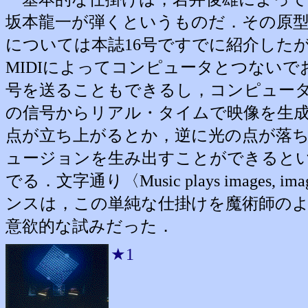
坂本龍一が弾くというものだ．その原
については本誌16号ですでに紹介した
MIDIによってコンピュータとつない
号を送ることもできるし，コンピュー
の信号からリアル・タイムで映像を生
点が立ち上がるとか，逆に光の点が落
ュージョンを生み出すことができると
でる．文字通り〈Music plays images,
ンスは，この単純な仕掛けを魔術師の
意欲的な試みだった．
★1