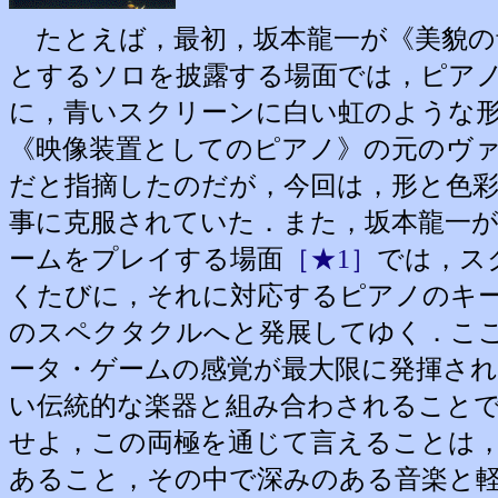
たとえば，最初，坂本龍一が《美貌の
とするソロを披露する場面では，ピア
に，青いスクリーンに白い虹のような
《映像装置としてのピアノ》の元のヴ
だと指摘したのだが，今回は，形と色
事に克服されていた．また，坂本龍一
ームをプレイする場面
［★1］
では，ス
くたびに，それに対応するピアノのキ
のスペクタクルへと発展してゆく．こ
ータ・ゲームの感覚が最大限に発揮さ
い伝統的な楽器と組み合わされること
せよ，この両極を通じて言えることは
あること，その中で深みのある音楽と