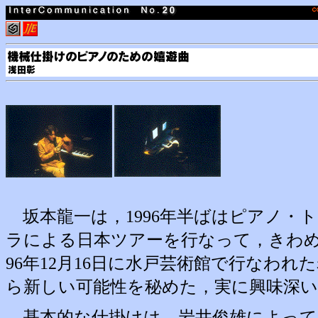
坂本龍一は，1996年半ばはピアノ・
ラによる日本ツアーを行なって，きわ
96年12月16日に水戸芸術館で行なわ
ら新しい可能性を秘めた，実に興味深
基本的な仕掛けは，岩井俊雄によって映