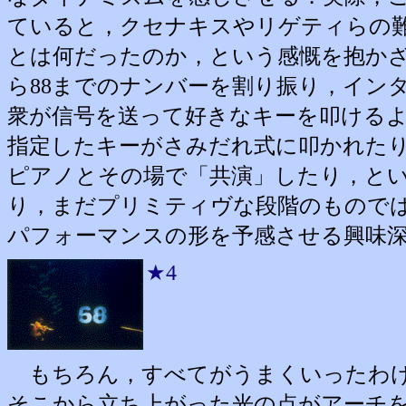
ていると，クセナキスやリゲティらの
とは何だったのか，という感慨を抱かざ
ら88までのナンバーを割り振り，イン
衆が信号を送って好きなキーを叩ける
指定したキーがさみだれ式に叩かれた
ピアノとその場で「共演」したり，と
り，まだプリミティヴな段階のもので
パフォーマンスの形を予感させる興味
★4
もちろん，すべてがうまくいったわけ
そこから立ち上がった光の点がアーチ