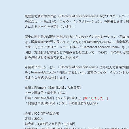
無響室で展示中の作品《Filament at anechoic room》がアナログ・
を記念し，一晩だけの「ライヴ・インスタレーション」を開催します．終演後，
人によるトークを予定しています．
完全に同じ音の状態が再現されることのないインスタレーション《Filament at a
は，即興音楽の分野で長いキャリアをもつFilamentならではの，演奏者
です．そしてアナログ・レコード版の『Filament at anechoic room
回数，方法および環境などの組み合わせによって，つねに「その時しか
音を体験させる装置であるといえます．
今回のイヴェントは，《Filament at anechoic room》にちなんで会
を，Filamentの二人が「演奏」するという，通常のライヴ・イヴェント
るような形式でお届けします．
出演：Filament（Sachiko M，大友良英）
トーク聞き手：畠中実（ICC）
日時：2016年3月3日（木）午後7時より
［終了しました．］
＊開場は午後6時30分（チケットの整理番号順入場）
会場：ICC 4階 特設会場
定員：200名
前売券：1,000円／当日券：1,300円
前売券は，2016年2月24日（水）よりe＋（イープラス）にて販売します