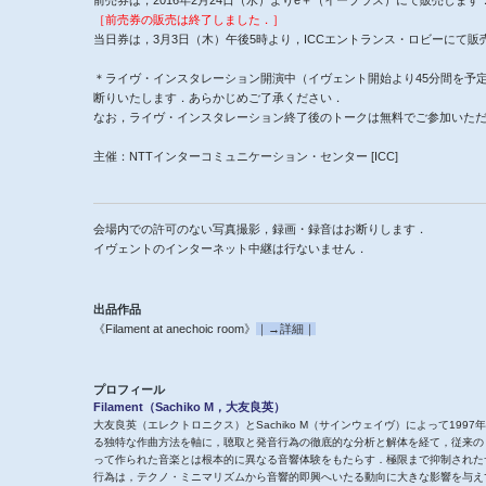
［前売券の販売は終了しました．］
当日券は，3月3日（木）午後5時より，ICCエントランス・ロビーにて販
＊ライヴ・インスタレーション開演中（イヴェント開始より45分間を予
断りいたします．あらかじめご了承ください．
なお，ライヴ・インスタレーション終了後のトークは無料でご参加いた
主催：NTTインターコミュニケーション・センター [ICC]
会場内での許可のない写真撮影，録画・録音はお断りします．
イヴェントのインターネット中継は行ないません．
出品作品
《Filament at anechoic room》
｜→詳細｜
プロフィール
Filament（Sachiko M，大友良英）
大友良英（エレクトロニクス）とSachiko M（サインウェイヴ）によって1997年に
る独特な作曲方法を軸に，聴取と発音行為の徹底的な分析と解体を経て，従来の
って作られた音楽とは根本的に異なる音響体験をもたらす．極限まで抑制された
行為は，テクノ・ミニマリズムから音響的即興へいたる動向に大きな影響を与え