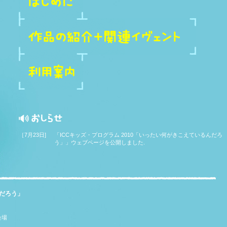
［7月23日]
「ICCキッズ・プログラム 2010「いったい何がきこえているんだろ
う」」ウェブページを公開しました.
んだろう」
会場